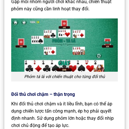
Gặp mỗi nhóm người chơi khác nhau, chiến thuật
phỏm này cũng cần linh hoạt thay đổi.
Phỏm tá lả với chiến thuật cho từng đối thủ
Đối thủ chơi chậm – thận trọng
Khi đối thủ chơi chậm và ít liều lĩnh, bạn có thể áp
dụng chiến lược tấn công mạnh, ép họ phải quyết
định nhanh. Sử dụng phỏm lớn hoặc thay đổi nhịp
chơi chủ động để tạo áp lực.