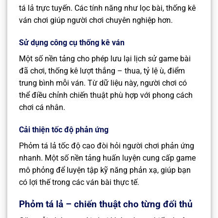
tá lả trực tuyến. Các tính năng như lọc bài, thống kê
ván chơi giúp người chơi chuyên nghiệp hơn.
Sử dụng công cụ thống kê ván
Một số nền tảng cho phép lưu lại lịch sử game bài
đã chơi, thống kê lượt thắng – thua, tỷ lệ ù, điểm
trung bình mỗi ván. Từ dữ liệu này, người chơi có
thể điều chỉnh chiến thuật phù hợp với phong cách
chơi cá nhân.
Cải thiện tốc độ phản ứng
Phỏm tá lả tốc độ cao đòi hỏi người chơi phản ứng
nhanh. Một số nền tảng huấn luyện cung cấp game
mô phỏng để luyện tập kỹ năng phản xạ, giúp bạn
có lợi thế trong các ván bài thực tế.
Phỏm tá lả – chiến thuật cho từng đối thủ