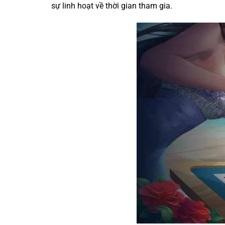
sự linh hoạt về thời gian tham gia.