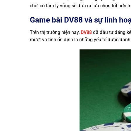
chơi có tâm lý vững sẽ đưa ra lựa chọn tốt hơn t
Game bài DV88 và sự linh hoạ
Trên thị trường hiện nay,
DV88
đã đầu tư đáng kể 
mượt và tính ổn định là những yếu tố được đánh 