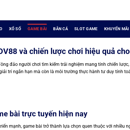
O
XỔ SỐ
GAME BÀI
BẮN CÁ
SLOT GAME
KHUYẾN MÃI
DV88 và chiến lược chơi hiệu quả cho
ông đảo người chơi tìm kiếm trải nghiệm mang tính chiến lược, 
giải trí ngắn hạn mà còn là môi trường thực hành tư duy tính t
me bài trực tuyến hiện nay
t triển mạnh, game bài trở thành lựa chọn quen thuộc với nhiều ng