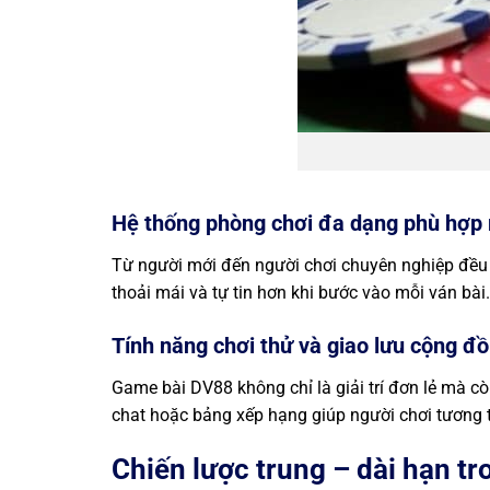
Hệ thống phòng chơi đa dạng phù hợp
Từ người mới đến người chơi chuyên nghiệp đều 
thoải mái và tự tin hơn khi bước vào mỗi ván bài.
Tính năng chơi thử và giao lưu cộng đ
Game bài DV88 không chỉ là giải trí đơn lẻ mà cò
chat hoặc bảng xếp hạng giúp người chơi tương t
Chiến lược trung – dài hạn tr