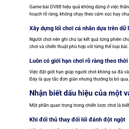
Game bài DV88 hiệu quả không dừng ở việc thắng 
hoạch rõ ràng, không chạy theo cảm xúc hay chu
Xây dựng lối chơi cá nhân dựa trên dữ l
Người chơi nên ghi chú lại kết quả từng phiên c
chơi và chiến thuật phù hợp với từng thể loại bài.
Luôn có giới hạn chơi rõ ràng theo thời 
Việc đặt giới hạn giúp người chơi không sa đà và
Đây là quy tắc đơn giản nhưng thường bị bỏ qua
Nhận biết dấu hiệu của một v
Một phần quan trọng trong chiến lược chơi là biết
Khi đối thủ thay đổi lối đánh đột ngột