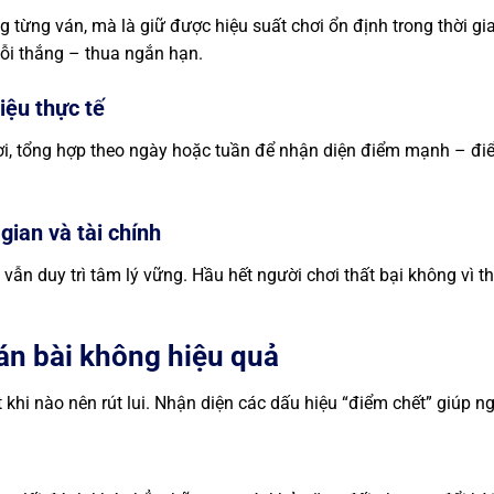
từng ván, mà là giữ được hiệu suất chơi ổn định trong thời gian
ỗi thắng – thua ngắn hạn.
iệu thực tế
hơi, tổng hợp theo ngày hoặc tuần để nhận diện điểm mạnh – đi
gian và tài chính
 vẫn duy trì tâm lý vững. Hầu hết người chơi thất bại không vì t
.
án bài không hiệu quả
 khi nào nên rút lui. Nhận diện các dấu hiệu “điểm chết” giúp ngư